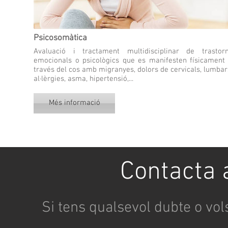
Psicosomàtica
Avaluació i tractament multidisciplinar de trastor
emocionals o psicològics que es manifesten físicament
través del cos amb migranyes, dolors de cervicals, lumbar
al·lèrgies, asma, hipertensió,...
Més informació
Contacta 
Si tens qualsevol dubte o vo