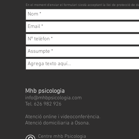
En el moment d'enviar el formulari s'està acceptant la llei de protecció de 
Mhb psicologia
info@mhbpsicologia.com
Tel. 626 982 926
Atenció online i videoconferència.
​Atenció domiciliaria a Osona.
Centre mhb Psicologia